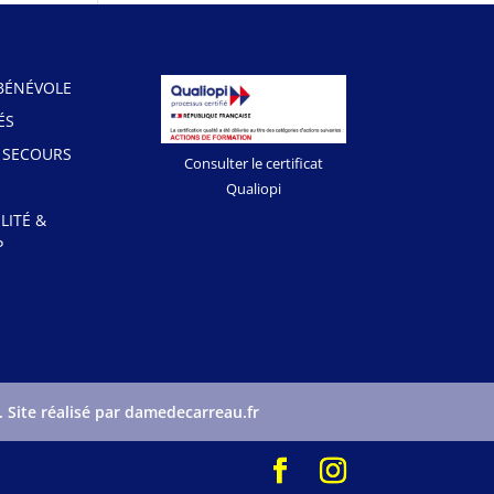
BÉNÉVOLE
ÉS
 SECOURS
Consulter le certificat
Qualiopi
LITÉ &
P
. Site réalisé par damedecarreau.fr