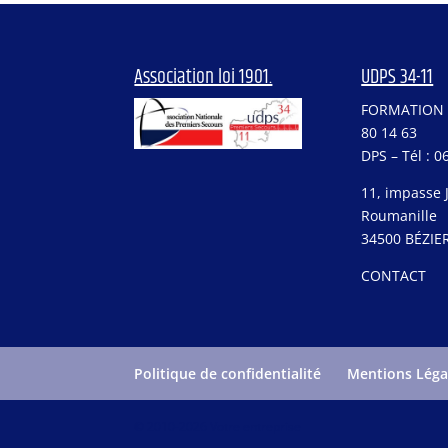
Association loi 1901.
UDPS 34-11
FORMATION –
80 14 63
DPS – Tél : 0
11, impasse 
Roumanille
34500 BÉZIE
CONTACT
Politique de confidentialité
Mentions Léga
© 2010-2026 Votre entreprise