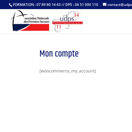
FORMATION : 07 89 80 14 63 // DPS : 06 51 000 110
contact@udps
Mon compte
[woocommerce_my_account]