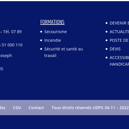
FORMATIONS
DEVENIR 
 Tél. 07 89
Secourisme
ACTUALIT
Incendie
POSTE DE
6 51 000 110
Sécurité et santé au
DEVIS
Joseph
travail
ACCESSIBI
HANDICA
RS
les
CGV
Contact
Tous droits réservés UDPS 34-11 – 2022