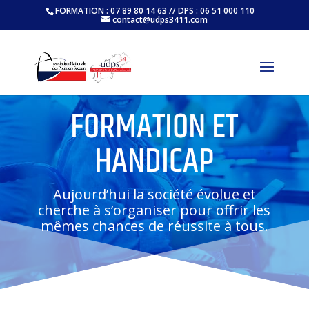
FORMATION : 07 89 80 14 63 // DPS : 06 51 000 110
contact@udps3411.com
FORMATION ET
HANDICAP
Aujourd’hui la société évolue et
cherche à s’organiser pour offrir les
mêmes chances de réussite à tous.